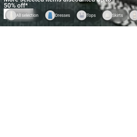
50% off*
SHOP NOW
All selection
Dresses
Tops
Skirts
Indispo temporaire.
Voir le
Indispo temporaire.
Voir le
Indispo tempor
produit
produit
produit