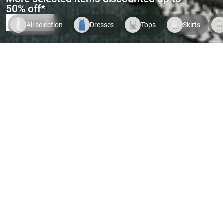
50% off*
SHOP NOW
All selection
Dresses
Tops
Skirts
Indispo temporaire.
Voir le
Indispo temporaire.
Voir le
Indispo tempor
produit
produit
produit