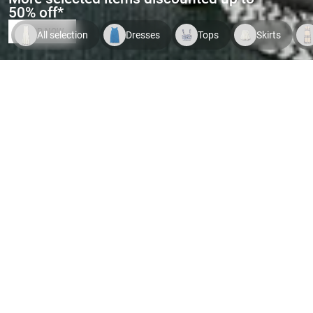
50% off*
SHOP NOW
All selection
Dresses
Tops
Skirts
Indispo temporaire.
Voir le
Indispo temporaire.
Voir le
Indispo tempor
produit
produit
produit