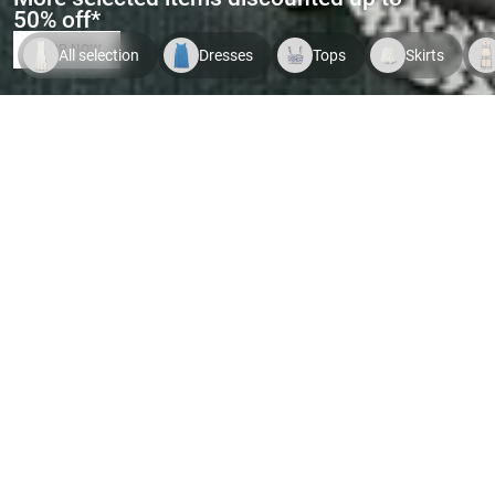
50% off*
SHOP NOW
All selection
Dresses
Tops
Skirts
Indispo temporaire.
Voir le
Indispo temporaire.
Voir le
Indispo tempor
produit
produit
produit