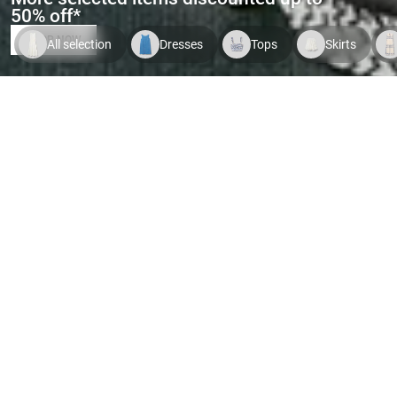
50% off*
SHOP NOW
All selection
Dresses
Tops
Skirts
Indispo temporaire.
Voir le
Indispo temporaire.
Voir le
Indispo tempor
produit
produit
produit