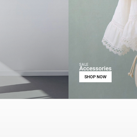
SALE
Accessories
SHOP NOW
 le produit
Indispo temporaire.
Voir le produit
Indispo temporair