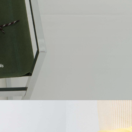
ls
Indispo temporaire.
Voir le
Indispo temporaire.
Voir le
produit
produit