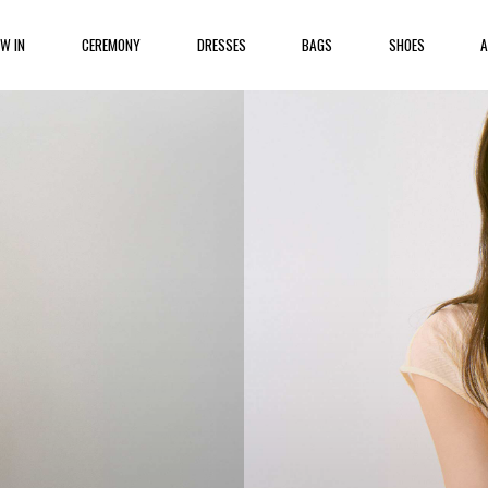
W IN
CEREMONY
DRESSES
BAGS
SHOES
A