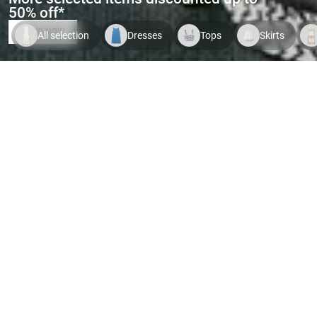
50% off*
SHOP NOW
All selection
Dresses
Tops
Skirts
Indispo temporaire.
Voir le
Indispo temporaire.
Voir le
Indispo tempor
produit
produit
produit