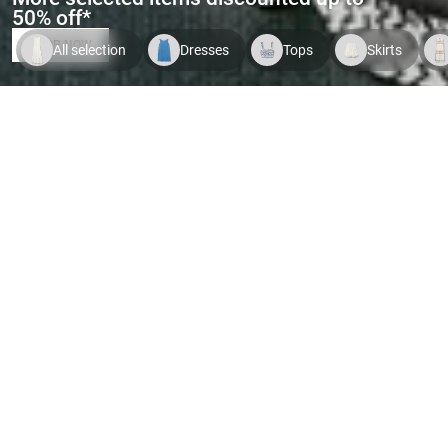
50% off*
SHOP NOW
All selection
Dresses
Tops
Skirts
Indispo temporaire.
Voir le
Indispo temporaire.
Voir le
Indispo tempor
produit
produit
produit