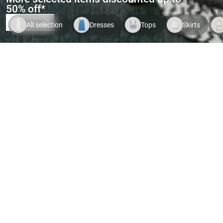
50% off*
SHOP NOW
All selection
Dresses
Tops
Skirts
Indispo temporaire.
Voir le
Indispo temporaire.
Voir le
Indispo tempor
produit
produit
produit