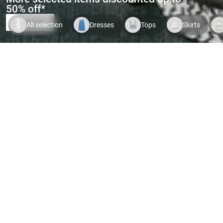
50% off*
SHOP NOW
All selection
Dresses
Tops
Skirts
Indispo temporaire.
Voir le
Indispo temporaire.
Voir le
Indispo tempor
produit
produit
produit